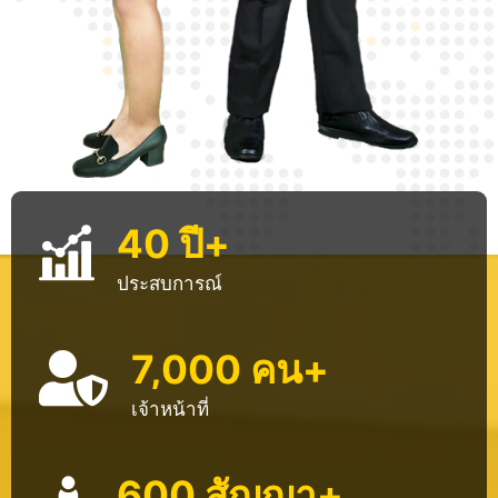
40
ปี+
ประสบการณ์
7,000
คน+
เจ้าหน้าที่
600
สัญญา+