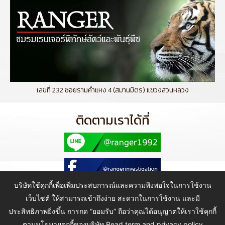
เลขที่ 232 ซอยรามคำแหง 4 (สมานมิตร) แขวงสวนหลวง
ติดตามเราได้ที่
บริษัทใช้คุกกี้เพื่อเพิ่มประสบการณ์และความพึงพอใจในการใช้งาน
เว็บไซต์ ให้สามารถเข้าถึงง่าย สะดวกในการใช้งาน และมี
ประสิทธิภาพยิ่งขึ้น การกด “ยอมรับ” ถือว่าคุณได้อนุญาตให้เราใช้คุกกี้
Copyright © 2021 Ranger Investigation Guard Co., Ltd. All Rights
Reserved.
ตามนโยบายคุกกี้ของบริษัท
Read term and privacy policy