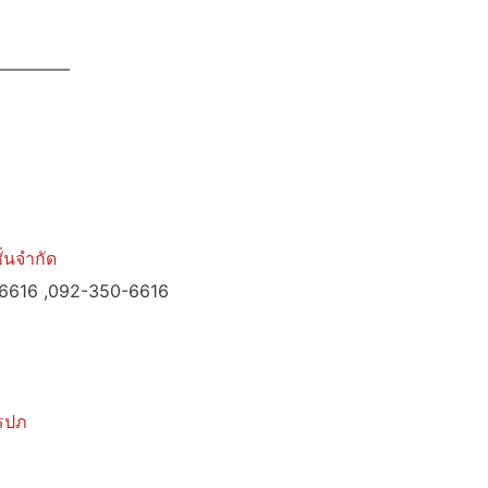
————–
่นจำกัด
-6616 ,092-350-6616
รปภ