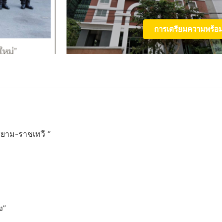
การเตรียมความพร้อ
สยาม-ราชเทวี “
ง”