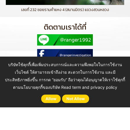
เลขที่ 232 ซอยรามคำแหง 4 (สมานมิตร) แขวงสวนหลวง
ติดตามเราได้ที่
บริษัทใช้คุกกี้เพื่อเพิ่มประสบการณ์และความพึงพอใจในการใช้งาน
เว็บไซต์ ให้สามารถเข้าถึงง่าย สะดวกในการใช้งาน และมี
ประสิทธิภาพยิ่งขึ้น การกด “ยอมรับ” ถือว่าคุณได้อนุญาตให้เราใช้คุกกี้
Copyright © 2021 Ranger Investigation Guard Co., Ltd. All Rights
Reserved.
ตามนโยบายคุกกี้ของบริษัท
Read term and privacy policy
Allow
Not Allow