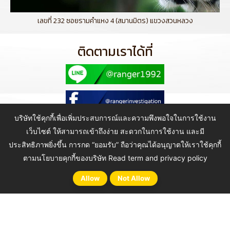
เลขที่ 232 ซอยรามคำแหง 4 (สมานมิตร) แขวงสวนหลวง
ติดตามเราได้ที่
บริษัทใช้คุกกี้เพื่อเพิ่มประสบการณ์และความพึงพอใจในการใช้งาน
เว็บไซต์ ให้สามารถเข้าถึงง่าย สะดวกในการใช้งาน และมี
ประสิทธิภาพยิ่งขึ้น การกด “ยอมรับ” ถือว่าคุณได้อนุญาตให้เราใช้คุกกี้
Copyright © 2021 Ranger Investigation Guard Co., Ltd. All Rights
Reserved.
ตามนโยบายคุกกี้ของบริษัท
Read term and privacy policy
Allow
Not Allow